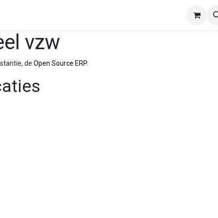
 Goede Doel
Shop
Contact
eel vzw
stantie, de
Open Source ERP
.
caties