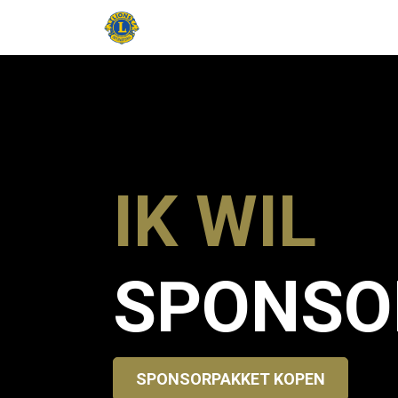
Startpagina
Charity events
Het
IK WIL
SPONSO
SPONSORPAKKET KOPEN